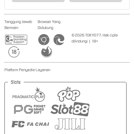
Tanggung Jawab
Browser Yang
Bermain
Didukung
©2026 TOKYO77. Hak cipta
dilindungi | 18+
Platform Penyedia Layanan
Slots