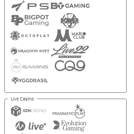
Live Casino