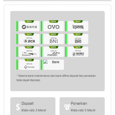
* Selama bank maintenance dan bank offline deposit dan penarikan
tidak dapat diproses
Deposit
Penarikan
Rata-rata 3 Menit
Rata-rata 5 Menit