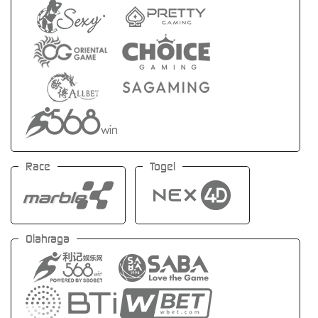
Race
Togel
Olahraga