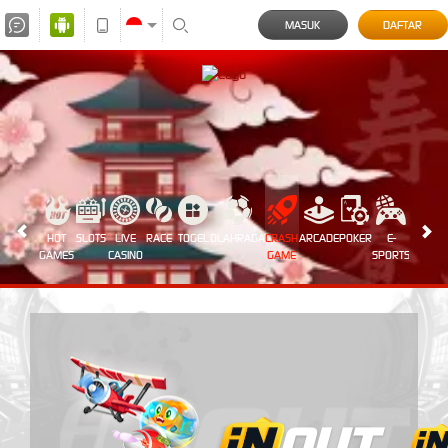
MASUK
DAFTAR
HOT
SLOTS
LIVE
RACE
TOGEL
OLAHRAGA
CRASH
ARCADE
POKER
E-
SABUN
GAMES
CASINO
GAME
SPORTS
AYAM