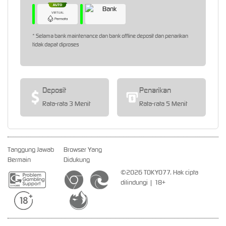
* Selama bank maintenance dan bank offline deposit dan penarikan
tidak dapat diproses
Deposit
Penarikan
Rata-rata 3 Menit
Rata-rata 5 Menit
Tanggung Jawab
Browser Yang
Bermain
Didukung
©2026 TOKYO77. Hak cipta
dilindungi | 18+