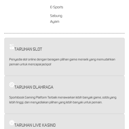
E-Sports
Sabung
Ayam
TARUHAN SLOT
Penyedia slot online dengan beragam pilihan game menarik yang memudahkan
pemain untuk mencapai jackpot
TARUHAN OLAHRAGA
Sportsbook Gaming Platform Terbaik menawarkan lebih banyak game, odds yang
lebih tinggi, dan menyediakan pilihan yang lebih banyak untuk pemain.
TARUHAN LIVE KASINO