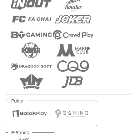
Poker
E-Sports