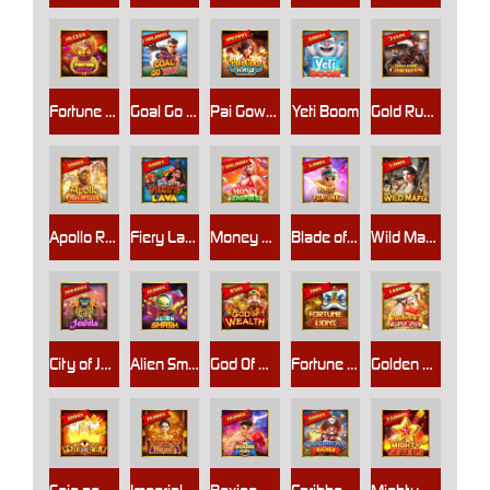
Fortune Jewels III
Goal Go Win
Pai Gow Ways
Yeti Boom
Gold Rush Cowboys
Apollo Ray of Luck
Fiery Lava
Money Empire
Blade of Fortune
Wild Mafia
City of Jewels
Alien Smash
God Of Wealth
Fortune Lions
Golden Horse Ride